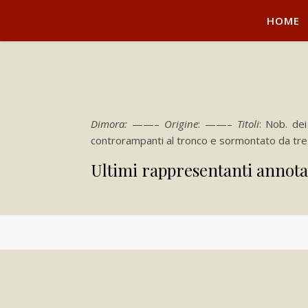
HOME
Dimora:
——–
Origine
: ——–
Titoli
: Nob. de
controrampanti al tronco e sormontato da tre st
Ultimi rappresentanti annota