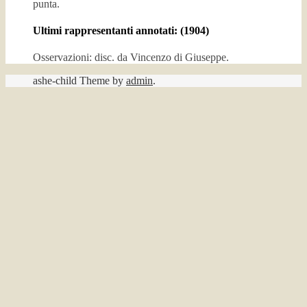
punta.
Ultimi rappresentanti annotati: (1904)
Osservazioni: disc. da Vincenzo di Giuseppe.
ashe-child Theme by
admin
.