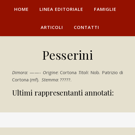
HOME
LINEA EDITORIALE
FAMIGLIE
ARTICOLI
CONTATTI
Pesserini
Dimora:
——-
Origine
: Cortona
Titoli
: Nob. Patrizio di
Cortona (mf).
Stemma
: ?????.
Ultimi rappresentanti annotati: