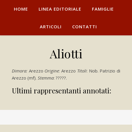
HOME
LINEA EDITORIALE
FAMIGLIE
ARTICOLI
CONTATTI
Aliotti
Dimora:
Arezzo
Origine
: Arezzo
Titoli
: Nob. Patrizio di
Arezzo (mf).
Stemma
: ?????.
Ultimi rappresentanti annotati: