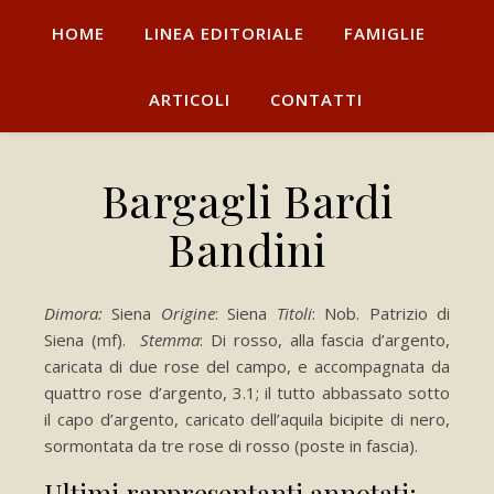
HOME
LINEA EDITORIALE
FAMIGLIE
ARTICOLI
CONTATTI
Bargagli Bardi
Bandini
Dimora:
Siena
Origine
: Siena
Titoli
: Nob. Patrizio di
Siena (mf).
Stemma
: Di rosso, alla fascia d’argento,
caricata di due rose del campo, e accompagnata da
quattro rose d’argento, 3.1; il tutto abbassato sotto
il capo d’argento, caricato dell’aquila bicipite di nero,
sormontata da tre rose di rosso (poste in fascia).
Ultimi rappresentanti annotati: