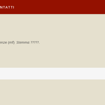
NTATTI
irenze (mf)
Stemma
: ?????.