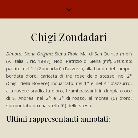
Chigi Zondadari
Dimora:
Siena
Origine
: Siena
Titoli
: Ma. di San Quirico (mpr)
(v. Italia I, ric. 1897); Nob. Patrizio di Siena (mf).
Stemma
:
partito: nel 1° (Zondadari) d’azzurro, alla banda del campo,
bordata d’oro, caricata di tre rose dello stesso; nel 2°
(Chigli della Rovere) inquartato: nel 1° e nel 4° d’azzurro,
alla rovere sradicata d’oro, I rami passanti in doppia croce
di S. Andrea; nel 2° e 3° di rosso, al monte (6) d’oro,
sormontato da una stella (6) dello steso.
Ultimi rappresentanti annotati: