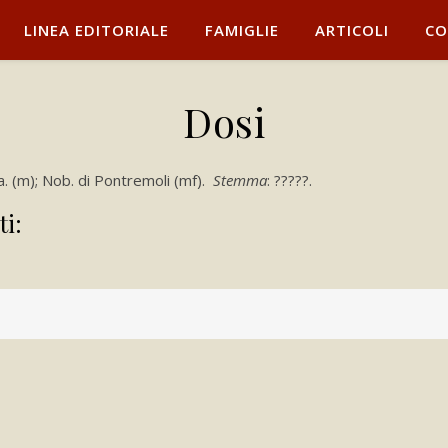
LINEA EDITORIALE
FAMIGLIE
ARTICOLI
CO
Dosi
a. (m); Nob. di Pontremoli (mf).
Stemma
: ?????.
ti: