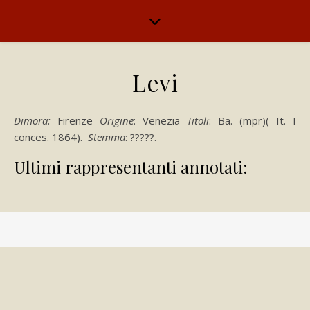
Levi
Dimora:
Firenze
Origine
: Venezia
Titoli
: Ba. (mpr)( It. I
conces. 1864).
Stemma
: ?????.
Ultimi rappresentanti annotati: