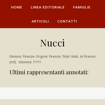
HOME
LINEA EDITORIALE
FAMIGLIE
ARTICOLI
CONTATTI
Nucci
Dimora:
Firenze
Origine
: Firenze
Titoli
: Nob. di Firenze
(mf).
Stemma
: ?????.
Ultimi rappresentanti annotati: