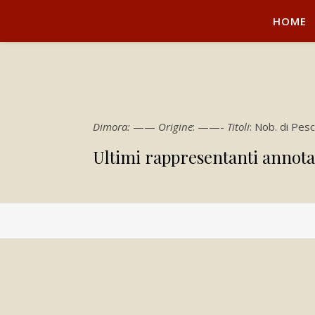
HOME
Dimora:
——
Origine
: ——-
Titoli
: Nob. di Pes
Ultimi rappresentanti annota