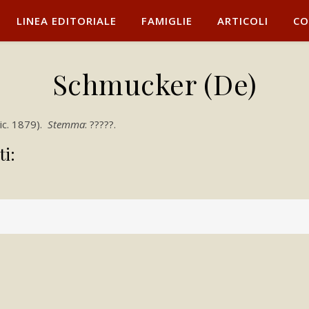
LINEA EDITORIALE
FAMIGLIE
ARTICOLI
CO
Schmucker (De)
(ric. 1879).
Stemma
: ?????.
ti: